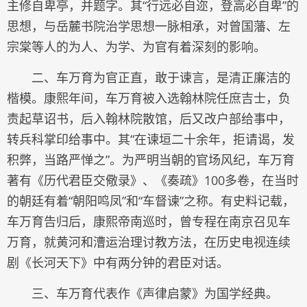
主修自卑亭，并题字。其“行远必自迩，登高必自卑”的
思想，与岳麓书院治学思想一脉相承，对曾国藩、左
宗棠等人的为人、为学、为官有着深刻的影响。
二、车万育为官正直，敢于谏言，是清正廉洁的
楷模。康熙年间，车万育被入选翰林院任庶吉士，负
责起草诏书，后入翰林院散馆，后又改户部给事中，
转兵科掌印给事中。其“在谏垣二十余年，拒请谒，发
积弊，当路严惮之”。为严明当朝的官场风纪，车万育
著有《历代君臣交儆录》、《奏疏》100多卷，在当时
的朝廷有着“朝阳鸣凤”和“车督谏”之称。有史料记载，
车万育告归后，康熙帝南巡时，曾专程在南京召见车
万育，就黄河和漕运治理讨教方法，在历史电视连续
剧《长河天下》中有两分钟的君臣对话。
三、车万育代表作《声律启蒙》为国学经典。