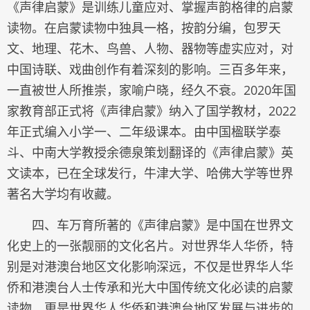
《声律启蒙》是训练儿童应对、掌握声韵格律的启蒙
读物。在启蒙读物中独具一格，按韵分编，包罗天
文、地理、花木、鸟兽、人物、器物等虚实应对，对
中国诗联、戏曲创作有着深刻的影响。三百多年来，
一直被世人所推崇，家喻户晓，经久不衰。2020年国
家教育部正式将《声律启蒙》纳入了国学教材，2022
年正式编入小学一、二年级课本。由中国楹联学泰
斗、中南大学教授余德泉策划翻译的《声律启蒙》英
文读本，已在全球发行，牛津大学、哈佛大学等世界
著名大学均有收藏。
四、车万育所著的《声律启蒙》是中国在世界文
化史上的一张靓丽的文化名片。对世界华人华侨，特
别是对港澳台地区文化影响深远，不仅是世界华人华
侨和港澳台人士传承和光大中国传统文化必读的启蒙
读物，更是世界华人华侨和港澳台地区发展与进步的