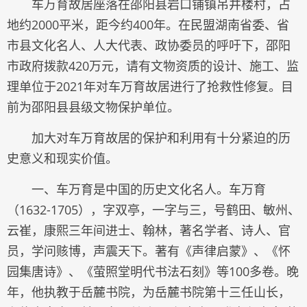
车万育故居座落在邵阳县岩口铺镇吊井楼村，占
地约2000平米，距今约400年。在民盟湖南省委、省
市县文化名人、人大代表、政协委员的呼吁下，邵阳
市政府拨款420万元，请有文物资质的设计、施工、监
理单位于2021年对车万育故居进行了抢救性修复。目
前为邵阳县县级文物保护单位。
加大对车万育故居的保护和利用有十分紧迫的历
史意义和现实价值。
一、车万育是中国的历史文化名人。车万育
（1632-1705），字双亭，一字与三，号鹤田、敏州、
云崔，康熙三年间进士、翰林，著名学者、诗人、官
员，学问赅博，声震天下。著有《声律启蒙》、《怀
园集唐诗》、《萤照堂明代书法石刻》等100多卷。晚
年，他执教于岳麓书院，为岳麓书院第十三任山长，