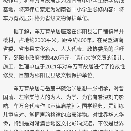
极作用；将车万育故居定为湖南省中小学生研学实践
基地，将声律启蒙定为湖南省中小学生必修内容；将
车万育故居升格为省级文物保护单位。
据了解，车万育故居座落在邵阳县岩口铺镇吊井
楼村，占地约2000平米，距今约400年。在民盟湖南
省委、省市县文化名人、人大代表、政协委员的呼吁
下，邵阳市政府拨款420万元，请有文物资质的设计、
施工、监理单位于2021年对车万育故居进行了抢救性
修复。目前为邵阳县县级文物保护单位。
车万育故居与岳麓书院治学思想一脉相承，对曾
国藩、左宗棠等人的为人、为学、为官有着深刻的影
响。车万育代表作《声律启蒙》为国学经典，是训练
儿童应对、掌握声韵格律的启蒙读物。对世界华人华
侨，特别是对港澳台地区文化影响深远，不仅是世界