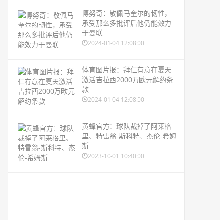
博努奇：敬佩马奎尔的韧性，
承受那么多批评后他仍能效力
于曼联
2024-01-04 12:08:00
体育图片报：拜仁有意在夏天
激活吉拉西2000万欧元解约条
款
2024-01-04 12:08:00
黄蜂官方：球队裁掉了阿莱格
里、特雷翁-斯科特、杰伦-希姆
斯
2023-10-01 10:40:00