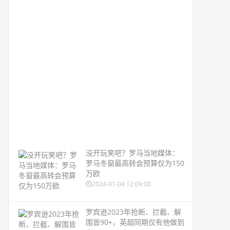
没开玩笑吧？罗马当地媒体：
罗马冬窗最高转会预算仅为150
万欧
2024-01-04 12:09:00
罗宾逊2023年抢断、拦截、解
围皆90+，英超同期仅有他做到