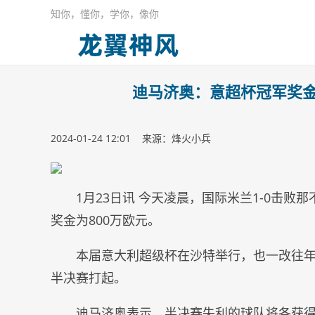
知你，懂你，学你，像你
迪马济奥：意超杯冠军奖金
2024-01-24 12:01 来源：烽火小兵
1月23日讯 今天凌晨，国际米兰1-0击
奖金为800万欧元。
本届意大利超级杯在沙特举行，也一改往
半决赛打起。
迪马济奥表示，半决赛失利的球队将各获得1