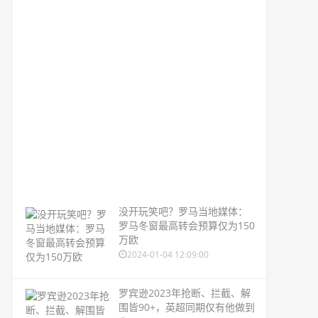
没开玩笑吧？罗马当地媒体：
罗马冬窗最高转会预算仅为150
万欧
2024-01-04 12:09:00
罗宾逊2023年抢断、拦截、解
围皆90+，英超同期仅有他做到