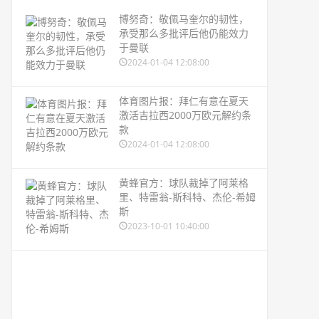
博努奇：敬佩马奎尔的韧性，
承受那么多批评后他仍能效力
于曼联
2024-01-04 12:08:00
体育图片报：拜仁有意在夏天
激活吉拉西2000万欧元解约条
款
2024-01-04 12:08:00
黄蜂官方：球队裁掉了阿莱格
里、特雷翁-斯科特、杰伦-希姆
斯
2023-10-01 10:40:00