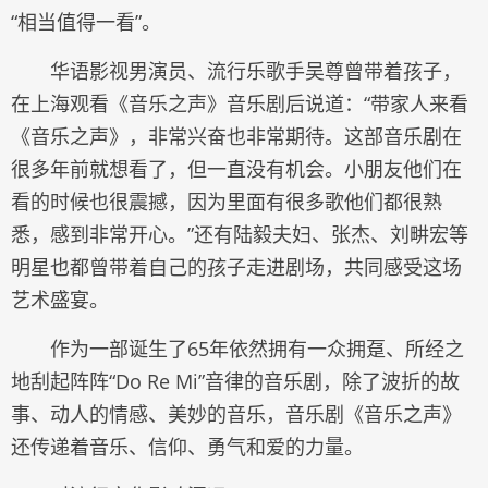
“相当值得一看”。
华语影视男演员、流行乐歌手吴尊曾带着孩子，
在上海观看《音乐之声》音乐剧后说道：“带家人来看
《音乐之声》，非常兴奋也非常期待。这部音乐剧在
很多年前就想看了，但一直没有机会。小朋友他们在
看的时候也很震撼，因为里面有很多歌他们都很熟
悉，感到非常开心。”还有陆毅夫妇、张杰、刘畊宏等
明星也都曾带着自己的孩子走进剧场，共同感受这场
艺术盛宴。
作为一部诞生了65年依然拥有一众拥趸、所经之
地刮起阵阵“Do Re Mi”音律的音乐剧，除了波折的故
事、动人的情感、美妙的音乐，音乐剧《音乐之声》
还传递着音乐、信仰、勇气和爱的力量。