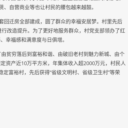
租赁、自营商业等也让村民的腰包越来越鼓。
000套回迁房全部建成，圆了群众的幸福安居梦。村里先后
所进行改造提升。为了更好地服务群众，村党支部领办了红
感、幸福感和满意度与日俱增。
了由贫穷落后到富裕和谐、由破旧老村到魅力新城、由个
资产近10万平方米，年集体收入超2000万元，村民人
稳定富裕村，先后获得“省级文明村、省级卫生村”等荣