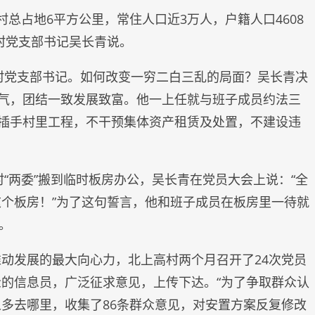
村总占地6平方公里，常住人口近3万人，户籍人口4608
村党支部书记吴长青说。
上村党支部书记。如何改变一穷二白三乱的局面？吴长青决
人气，团结一致发展致富。他一上任就与班子成员约法三
能插手村里工程，不干预集体资产租赁及处置，不建设违
村“两委”搬到临时板房办公，吴长青在党员大会上说：“全
个板房！”为了这句誓言，他和班子成员在板房里一待就
。
动发展的最大向心力，北上高村两个月召开了24次党员
的信息员，广泛征求意见，上传下达。“为了争取群众认
多去哪里，收集了86条群众意见，对安置方案反复修改