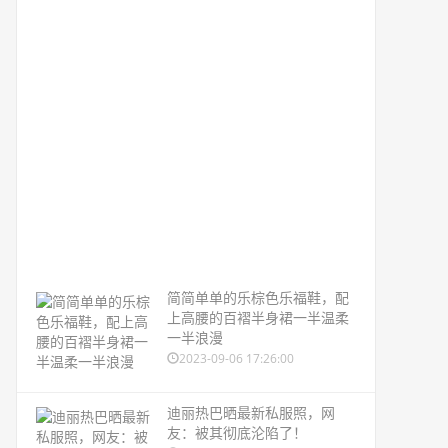
简简单单的乐棕色乐福鞋，配
上高腰的百褶半身裙一半温柔
一半浪漫
2023-09-06 17:26:00
迪丽热巴晒最新私服照，网
友：被其彻底沦陷了！